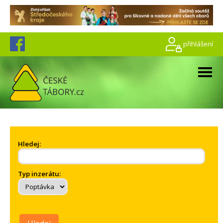
přihlášení
Hledej:
Typ inzerátu: