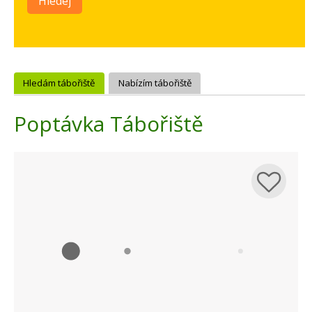
Hledej
Hledám tábořiště
Nabízím tábořiště
Poptávka Tábořiště