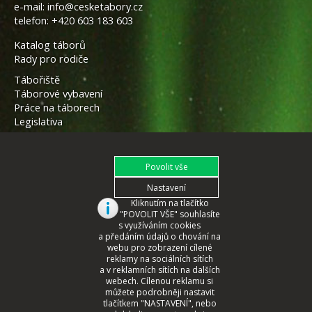
e-mail:
info@cesketabory.cz
telefon:
+420 603 183 603
Katalog táborů
Rady pro rodiče
Tábořiště
Táborové vybavení
Práce na táborech
Legislativa
Kliknutím na tlačítko
"POVOLIT VŠE" souhlasíte
s využíváním cookies
a předáním údajů o chování na
webu pro zobrazení cílené
reklamy na sociálních sítích
a v reklamních sítích na dalších
webech. Cílenou reklamu si
můžete podrobněji nastavit
tlačítkem "NASTAVENÍ", nebo
© 2008 - 2026 České Tábory.cz