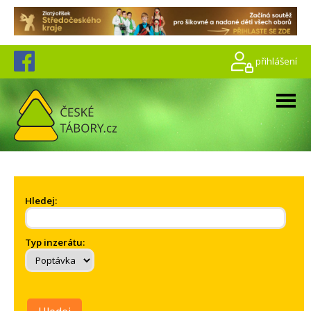
přihlášení
Hledej:
Typ inzerátu: