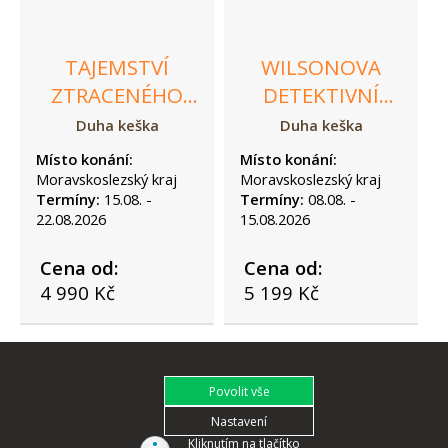
TAJEMSTVÍ
WILSONOVA
ZTRACENÉHO
DETEKTIVNÍ
ČASU DR.
KANCELÁŘ:
Duha keška
Duha keška
STRANGE
NEVYŘEŠENÉ
Místo konání:
Místo konání:
PŘÍPADY
Moravskoslezský kraj
Moravskoslezský kraj
Termíny:
15.08. -
Termíny:
08.08. -
STOLETÍ
22.08.2026
15.08.2026
Cena od:
Cena od:
4 990 Kč
5 199 Kč
Kliknutím na tlačítko