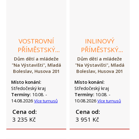
VOSTROVNÍ
INLINOVÝ
PŘÍMĚSTSKÝ
PŘÍMĚSTSKÝ
TÁBOR
TÁBOR
Dům dětí a mládeže
Dům dětí a mládeže
"Na Výstavišti", Mladá
"Na Výstavišti", Mladá
Boleslav, Husova 201
Boleslav, Husova 201
Místo konání:
Místo konání:
Středočeský kraj
Středočeský kraj
Termíny:
10.08. -
Termíny:
10.08. -
14.08.2026
10.08.2026
Více turnusů
Více turnusů
Cena od:
Cena od:
3 235 Kč
3 951 Kč