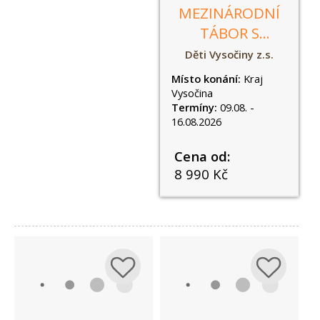
MEZINÁRODNÍ
TÁBOR S
ANGLIČTINOU V
Děti Vysočiny z.s.
ŠIKLANDU
Místo konání:
Kraj
Vysočina
Termíny:
09.08. -
16.08.2026
Cena od:
8 990 Kč