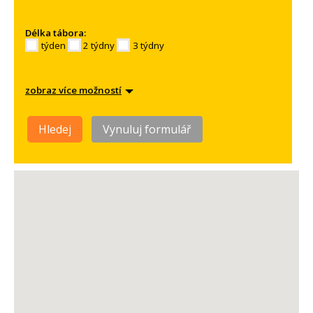
Délka tábora:
týden
2 týdny
3 týdny
zobraz více možností
Hledej
Vynuluj formulář