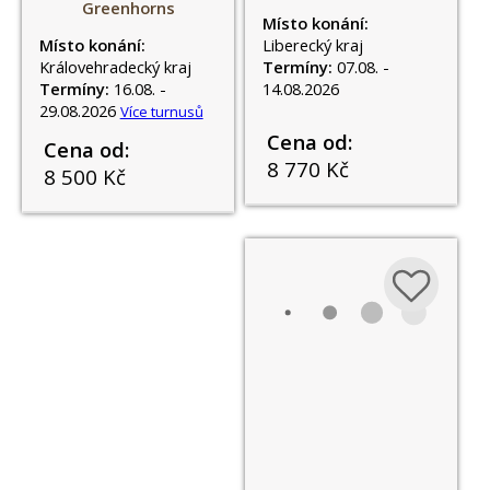
Greenhorns
TURNUSY.
Místo konání:
Místo konání:
Liberecký kraj
Královehradecký kraj
Termíny:
07.08. -
Termíny:
16.08. -
14.08.2026
29.08.2026
Více turnusů
Cena od:
Cena od:
8 770 Kč
8 500 Kč