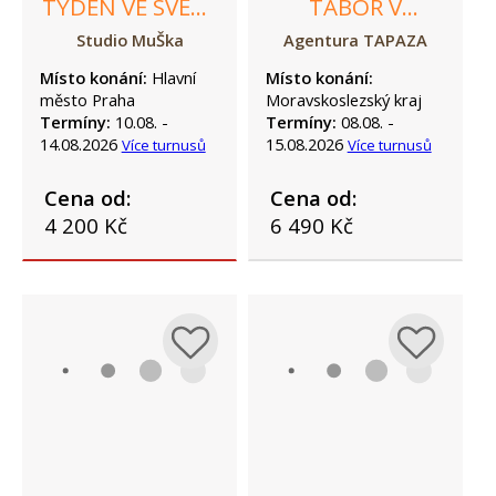
TÝDEN VE SVĚTĚ
TÁBOR V
MINECRAFT
KUNČICÍCH POD
Studio MuŠka
Agentura TAPAZA
ONDŘEJNÍKEM
Místo konání:
Hlavní
Místo konání:
město Praha
Moravskoslezský kraj
Termíny:
10.08. -
Termíny:
08.08. -
14.08.2026
15.08.2026
Více turnusů
Více turnusů
Cena od:
Cena od:
4 200 Kč
6 490 Kč