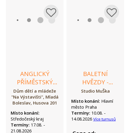
ANGLICKÝ
BALETNÍ
PŘÍMĚSTSKÝ
HVĚZDY -
TÁBOR
TANEČNÍ
Dům dětí a mládeže
Studio MuŠka
"Na Výstavišti", Mladá
PŘÍMĚSTSKÝ
Místo konání:
Hlavní
Boleslav, Husova 201
TÁBOR
město Praha
Místo konání:
Termíny:
10.08. -
Středočeský kraj
14.08.2026
Více turnusů
Termíny:
17.08. -
21.08.2026