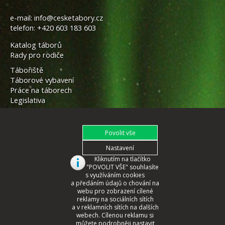
e-mail:
info@cesketabory.cz
telefon:
+420 603 183 603
Katalog táborů
Rady pro rodiče
Tábořiště
Táborové vybavení
Práce na táborech
Legislativa
Kliknutím na tlačítko
"POVOLIT VŠE" souhlasíte
s využíváním cookies
a předáním údajů o chování na
webu pro zobrazení cílené
reklamy na sociálních sítích
a v reklamních sítích na dalších
webech. Cílenou reklamu si
můžete podrobněji nastavit