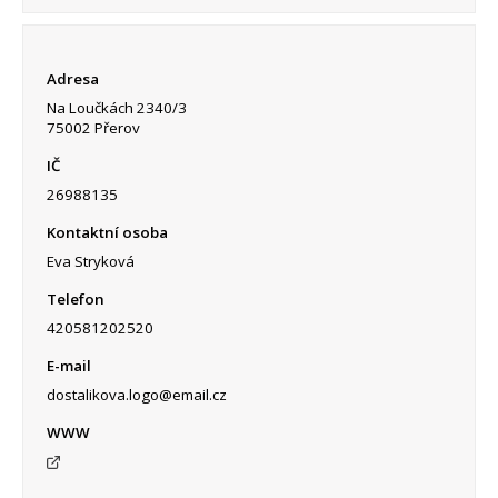
Adresa
Na Loučkách 2340/3
75002 Přerov
IČ
26988135
Kontaktní osoba
Eva Stryková
Telefon
420581202520
E-mail
dostalikova.logo@email.cz
WWW