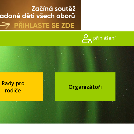
přihlášení
Rady pro
Organizátoři
rodiče