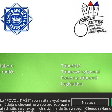
 táborů
Tábořiště
 rodiče
Táborové vybavení
Práce na táborech
Legislativa
ítko "POVOLIT VŠE" souhlasíte s využíváním
ím údajů o chování na webu pro zobrazení
iálních sítích a v reklamních sítích na dalších webech. Cílenou reklam