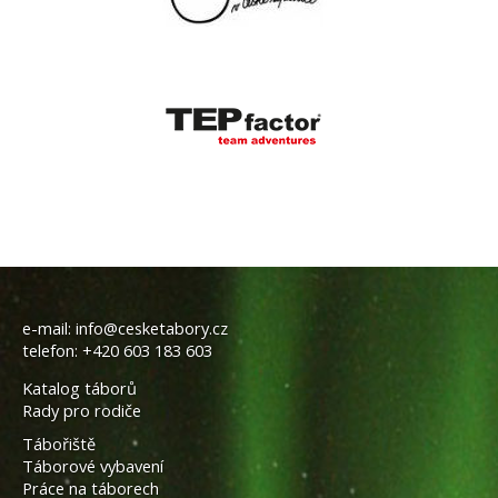
e-mail:
info@cesketabory.cz
telefon:
+420 603 183 603
Katalog táborů
Rady pro rodiče
Tábořiště
Táborové vybavení
Práce na táborech