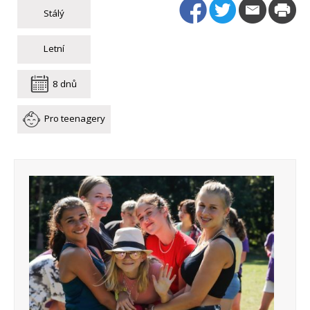
Stálý
Letní
8 dnů
Pro teenagery