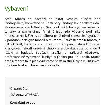
Vybavení
Areál tábora se nachází na okraji vesnice Kunčice pod
Ondřejníkem, konkrétně na úpatí hory Ondřejník v horském údolí
Moravskoslezských Beskyd. Svahy okolních hor využívají milovníci
turistiky a paraglidingu. V zimě jsou zde výborné podmínky
k turistice na lyžích. Areál tábora je již několik desetiletí využíván
k pořádání dětských táborů a rekreace. Součástí areálu tábora je
několik hřišť, bazén 9 x 25 metrů pro koupání, hala a klubovna.
K ubytování slouží dřevěné chatky a sruby (kapacita od 4 do 7
lůžek) a budova. Součástí areálu je zařízená ošetřovna,
profesionálně vybavená kuchyň a jídelna pro 150 osob. Kromě
areálu tábora také plně využíváme hřiště místní školy a multifunkční
hřiště nedalekého hotelového resortu.
Organizátor
Agentura TAPAZA
Kontaktní osoba