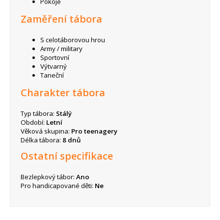
Pokoje
Zaměření tábora
S celotáborovou hrou
Army / military
Sportovní
Výtvarný
Taneční
Charakter tábora
Typ tábora:
Stálý
Období:
Letní
Věková skupina:
Pro teenagery
Délka tábora:
8 dnů
Ostatní specifikace
Bezlepkový tábor:
Ano
Pro handicapované děti:
Ne