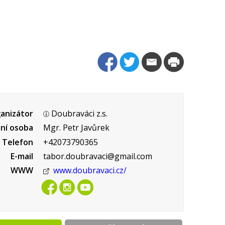
anizátor
Doubraváci z.s.
ní osoba
Mgr. Petr Javůrek
Telefon
+42073790365
E-mail
tabor.doubravaci@gmail.com
WWW
www.doubravaci.cz/