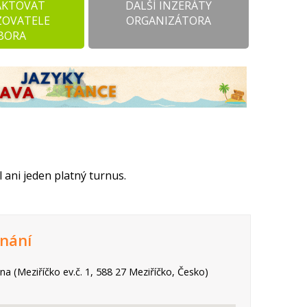
AKTOVAT
DALŠÍ INZERÁTY
ZOVATELE
ORGANIZÁTORA
BORA
 ani jeden platný turnus.
nání
a (Meziříčko ev.č. 1, 588 27 Meziříčko, Česko)