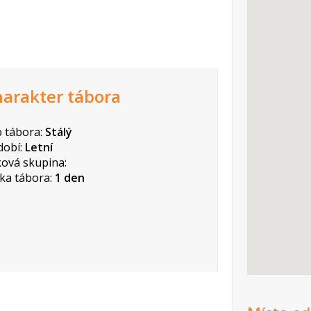
arakter tábora
 tábora:
Stálý
dobí:
Letní
ová skupina:
ka tábora:
1 den