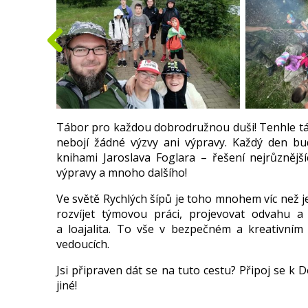
Tábor pro každou dobrodružnou duši! Tenhle tábo
nebojí žádné výzvy ani výpravy. Každý den bud
knihami Jaroslava Foglara – řešení nejrůznějš
výpravy a mnoho dalšího!
Ve světě Rychlých šípů je toho mnohem víc než 
rozvíjet týmovou práci, projevovat odvahu a 
a loajalita. To vše v bezpečném a kreativním
vedoucích.
Jsi připraven dát se na tuto cestu? Připoj se k
jiné!