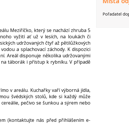
Místa od
Pořadatel dop
álu Meziříčko, který se nachází zhruba 5
ho vyžití ať už v lesích, na loukách či
asických udržovaných čtyř až pětilůžkových
 vodou a splachovací záchody. K dispozici
ení. Areál disponuje několika udržovanými
 na táborák i přístup k rybníku. V případě
římo v areálu. Kuchařky vaří výborná jídla,
ormou švédských stolů, kde si každý může
, cereálie, pečivo se šunkou a sýrem nebo
em (kontaktujte nás před přihlášením e-