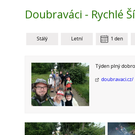
Doubraváci - Rychlé Š
Stálý
Letní
1 den
Týden plný dobro
doubravaci.cz/