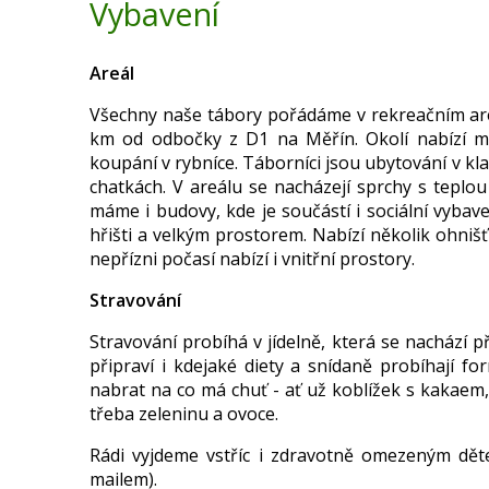
Vybavení
Areál
Všechny naše tábory pořádáme v rekreačním are
km od odbočky z D1 na Měřín. Okolí nabízí mno
koupání v rybníce. Táborníci jsou ubytování v kl
chatkách. V areálu se nacházejí sprchy s teplou
máme i budovy, kde je součástí i sociální vybav
hřišti a velkým prostorem. Nabízí několik ohnišť
nepřízni počasí nabízí i vnitřní prostory.
Stravování
Stravování probíhá v jídelně, která se nachází p
připraví i kdejaké diety a snídaně probíhají f
nabrat na co má chuť - ať už koblížek s kakaem
třeba zeleninu a ovoce.
Rádi vyjdeme vstříc i zdravotně omezeným dět
mailem).