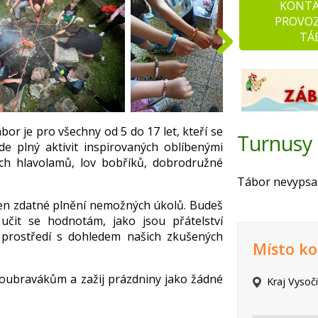
KONT
PROVO
TÁ
r je pro všechny od 5 do 17 let, kteří se
Turnusy
e plný aktivit inspirovaných oblíbenými
ích hlavolamů, lov bobříků, dobrodružné
Tábor nevypsal
jen zdatné plnění nemožných úkolů. Budeš
učit se hodnotám, jako jsou přátelství
 prostředí s dohledem našich zkušených
Místo ko
 Doubravákům a zažij prázdniny jako žádné
Kraj Vysočin