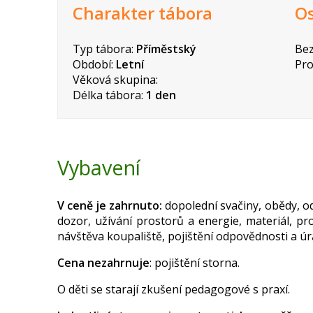
Charakter tábora
Os
Typ tábora:
Příměstský
Bez
Období:
Letní
Pro
Věková skupina:
Délka tábora:
1 den
Vybavení
V ceně je zahrnuto:
dopolední svačiny, obědy, od
dozor, užívání prostorů a energie, materiál, p
návštěva koupaliště, pojištění odpovědnosti a úra
Cena nezahrnuje
: pojištění storna.
O děti se starají zkušení pedagogové s praxí.