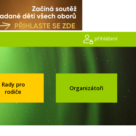
přihlášení
Rady pro
Organizátoři
rodiče