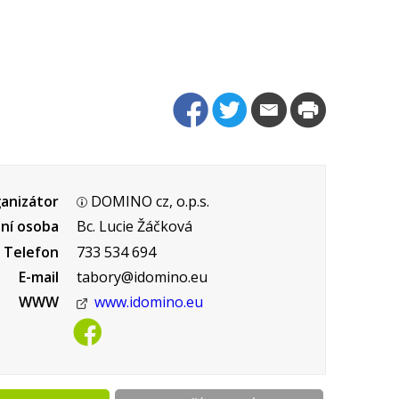
anizátor
DOMINO cz, o.p.s.
ní osoba
Bc. Lucie Žáčková
Telefon
733 534 694
E-mail
tabory@idomino.eu
WWW
www.idomino.eu