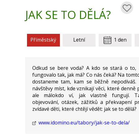
JAK SE TO DĚLÁ?
Příměstský
Letní
1 den
Odkud se bere voda? A kdo se stará o to,
fungovalo tak, jak má? Co nás čeká? Na tomt
dostaneme tam, kam se běžně nepodíváš. 
návštěvy míst, kde vznikají věci, které denně
ale málokdo ví, jak vlastně fungují. T
objevování, otázek, zážitků a překvapení p
zvídavé děti, které chtějí vědět: jak se to dělá?
www.idomino.eu/tabory/jak-se-to-dela/