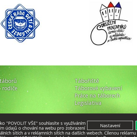
 táborů
Tábořiště
 rodiče
Táborové vybavení
Práce na táborech
Legislativa
ítko "POVOLIT VŠE" souhlasíte s využíváním
ím údajů o chování na webu pro zobrazení
iálních sítích a v reklamních sítích na dalších webech. Cílenou reklam