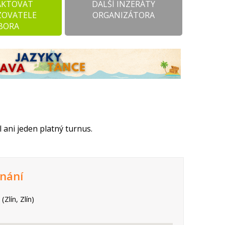
AKTOVAT
DALŠÍ INZERÁTY
ZOVATELE
ORGANIZÁTORA
BORA
 ani jeden platný turnus.
nání
(Zlín, Zlín)