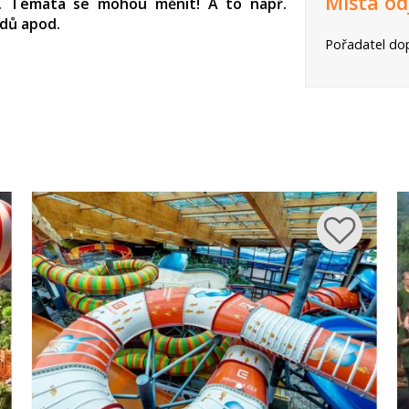
Místa od
y. Témata se mohou měnit! A to např.
dů apod.
Pořadatel dop