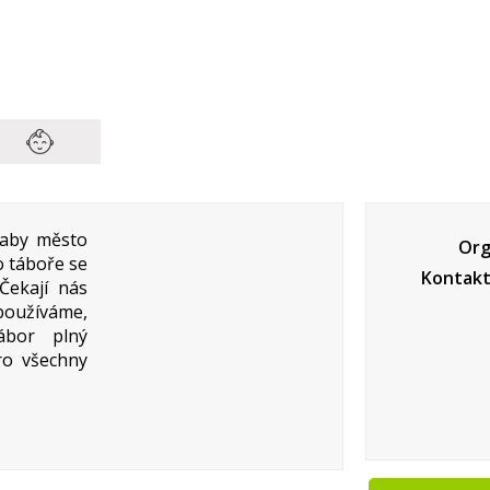
 aby město
Org
o táboře se
Kontakt
Čekají nás
 používáme,
ábor plný
ro všechny