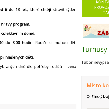
KONT
PROVO
d 6 do 13 let
, které chtějí strávit týden
TÁ
a hravý program
.
 Kolektivním domě
.
30 do 8.00 hodin
. Rodiče si mohou děti
Turnusy
přihlášených dětí.
Tábor nevypsal
 vybraných dnů dle potřeby rodičů –
cena
Místo ko
Zlínský kraj 