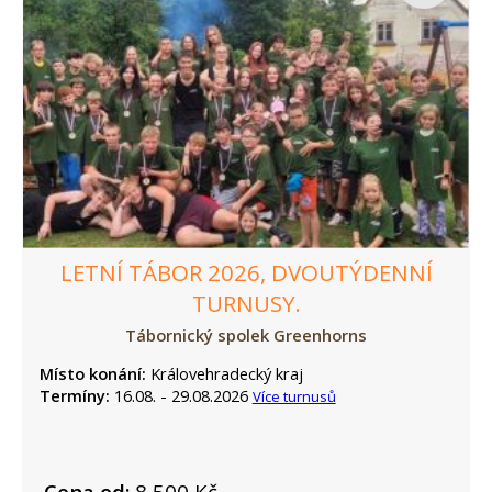
LETNÍ TÁBOR 2026, DVOUTÝDENNÍ
TURNUSY.
Tábornický spolek Greenhorns
Místo konání:
Královehradecký kraj
Termíny:
16.08. - 29.08.2026
Více turnusů
Cena od:
8 500 Kč