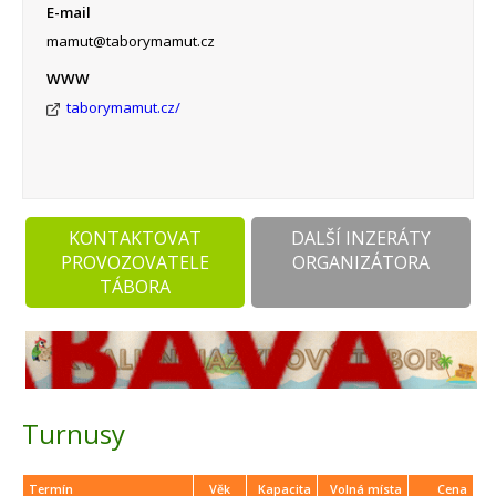
E-mail
mamut@taborymamut.cz
WWW
taborymamut.cz/
KONTAKTOVAT
DALŠÍ INZERÁTY
PROVOZOVATELE
ORGANIZÁTORA
TÁBORA
Turnusy
Termín
Věk
Kapacita
Volná místa
Cena