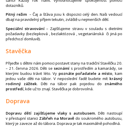
šanci! Každý rok navíc vyhodnocujeme spokojenost pomocí
dotazníků.
Pitný režim
– Čaj a šťáva jsou k dispozici celý den. Naši vedoucí
dbají na pravidelný příjem tekutin, zvláště u nejmenších dětí.
Speciální stravování
– Zajišťujeme stravu v souladu s dietními
požadavky (bezlepková , bezlaktózová , vegetariánská či jiná po
předchozí domluvě).
Stavěčka
Přijeďte s dětmi nám pomoci postavit stany na tradiční Stavěčku 20.
– 21. června 2026. Děti se
seznámí
s prostředím a kamarády, se
kterými budou trávit léto. Vy
poznáte pořadatele a místo
, kam
jedou vaše děti na tábor. V neposlední řadě budete mít
krásný
rodinný zážitek
. Děti na tábor pak pojedou do
známého
prostředí
, kde už to znají. Stavěčka je dobrovolná.
Doprava
Dopravu dětí zajišťujeme vlaky s autobusem.
Děti nastoupí
v přestupní stanici
Zábřeh na Moravě
do soukromého autobusu,
který je zaveze až do tábora. Doprava je tak maximálně pohodlná.