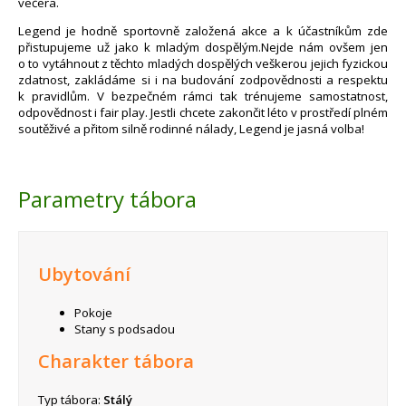
večera.
Legend je hodně sportovně založená akce a k účastníkům zde
přistupujeme už jako k mladým dospělým.Nejde nám ovšem jen
o to vytáhnout z těchto mladých dospělých veškerou jejich fyzickou
zdatnost, zakládáme si i na budování zodpovědnosti a respektu
k pravidlům. V bezpečném rámci tak trénujeme samostatnost,
odpovědnost i fair play. Jestli chcete zakončit léto v prostředí plném
soutěživé a přitom silně rodinné nálady, Legend je jasná volba!
Parametry tábora
Ubytování
Pokoje
Stany s podsadou
Charakter tábora
Typ tábora:
Stálý