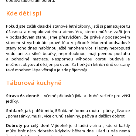
dodává táboru atmosféru.
Kde děti spí
Pokud jste zažili klasické stanové letní tábory, jistě si pamatujete tu
úžasnou a neopakovatelnou atmosféru, kterou můžete zažít jen
v podsadovém stanu. Jsme přesvědčeni, že právě v podsadovém
stanem si vychutnáte pravé léto v přírodě. Moderní podsadové
stany toho dnes nabídnou ještě mnohem více. Plachty nepropustí
vodu ani za silné bouřky, neprofouknou, mají pevnou podlahu
a pohodlné matrace. Nespornou výhodou oproti budově je
možnost ubytovat děti jen po dvou. Za horkých letních dnů se stany
také mnohem lépe větrají a je zde příjemněji.
Táborová kuchyně
Strava 6× denně
– včetně přídavků jídla a druhé večeře pro větší
jedlíky.
Snídaně, jak ji děti milují!
Snídaně formou rautu – párky , lívance
, pomazánky, müsli , více druhů zeleniny, pečiva a dalších dobrot.
Dobroty po celý den!
V jídelně je chladící vitrína , kde si každý
může brát něco dobrého kdykoliv během dne. Hlad u nás nemá