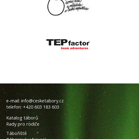
e-mail:
info@cesketabory.cz
telefon:
+420 603 183 603
Katalog táborů
Rady pro rodiče
Tábořiště