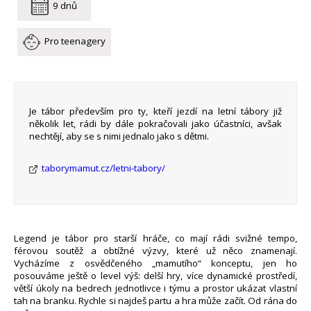
9 dnů
Pro teenagery
Je tábor především pro ty, kteří jezdí na letní tábory již
několik let, rádi by dále pokračovali jako účastníci, avšak
nechtějí, aby se s nimi jednalo jako s dětmi.
taborymamut.cz/letni-tabory/
Legend je tábor pro starší hráče, co mají rádi svižné tempo,
férovou soutěž a obtížné výzvy, které už něco znamenají.
Vycházíme z osvědčeného „mamutího“ konceptu, jen ho
posouváme ještě o level výš: delší hry, více dynamické prostředí,
větší úkoly na bedrech jednotlivce i týmu a prostor ukázat vlastní
tah na branku. Rychle si najdeš partu a hra může začít. Od rána do