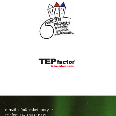
e-mail:
info@cesketabory.cz
telefon:
+420 603 183 603