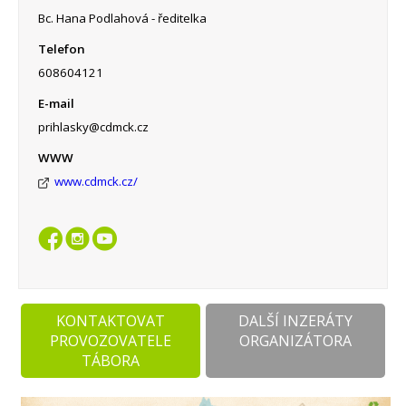
Bc. Hana Podlahová - ředitelka
Telefon
608604121
E-mail
prihlasky@cdmck.cz
WWW
www.cdmck.cz/
KONTAKTOVAT
DALŠÍ INZERÁTY
PROVOZOVATELE
ORGANIZÁTORA
TÁBORA