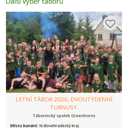
Další výběr táborů
LETNÍ TÁBOR 2026, DVOUTÝDENNÍ
TURNUSY.
Tábornický spolek Greenhorns
Místo konání:
Královehradecký kraj