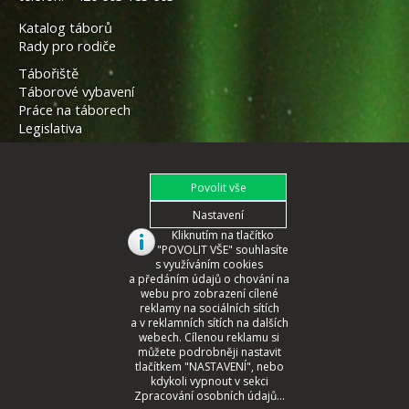
Katalog táborů
Rady pro rodiče
Tábořiště
Táborové vybavení
Práce na táborech
Legislativa
Kliknutím na tlačítko
"POVOLIT VŠE" souhlasíte
s využíváním cookies
a předáním údajů o chování na
webu pro zobrazení cílené
reklamy na sociálních sítích
a v reklamních sítích na dalších
webech. Cílenou reklamu si
můžete podrobněji nastavit
tlačítkem "NASTAVENÍ", nebo
© 2008 - 2026 České Tábory.cz
kdykoli vypnout v sekci
Zpracování osobních údajů...
webmaster
CORA
2022, www.cora.cz