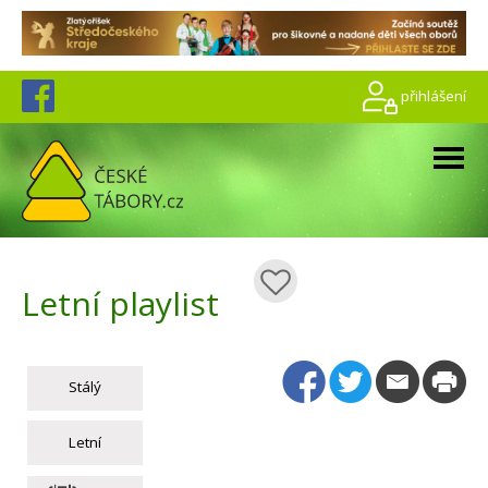
přihlášení
Letní playlist
Stálý
Letní