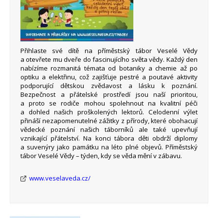
Přihlaste své dítě na příměstský tábor Veselé Vědy
a otevřete mu dveře do fascinujícího světa vědy. Každý den
nabízíme rozmanitá témata od botaniky a chemie až po
optiku a elektřinu, což zajišťuje pestré a poutavé aktivity
podporující dětskou zvědavost a lásku k poznání.
Bezpečnost a přátelské prostředí jsou naší prioritou,
a proto se rodiče mohou spolehnout na kvalitní péči
a dohled našich proškolených lektorů. Celodenní výlet
přináší nezapomenutelné zážitky z přírody, které obohacují
vědecké poznání našich táborníků ale také upevňují
vznikající přátelství. Na konci tábora děti obdrží diplomy
a suvenýry jako památku na léto plné objevů. Příměstský
tábor Veselé Vědy – týden, kdy se věda mění v zábavu.
www.veselaveda.cz/