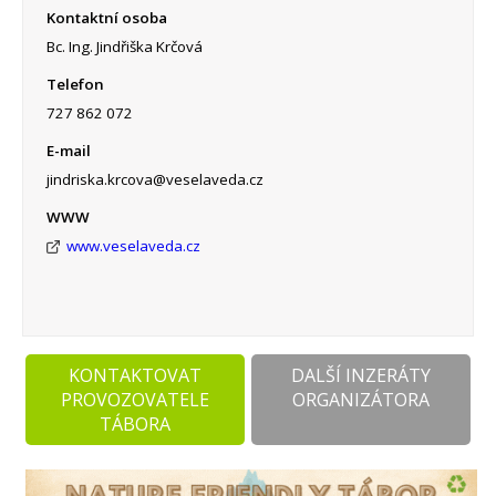
Kontaktní osoba
Bc. Ing. Jindřiška Krčová
Telefon
727 862 072
E-mail
jindriska.krcova@veselaveda.cz
WWW
www.veselaveda.cz
KONTAKTOVAT
DALŠÍ INZERÁTY
PROVOZOVATELE
ORGANIZÁTORA
TÁBORA