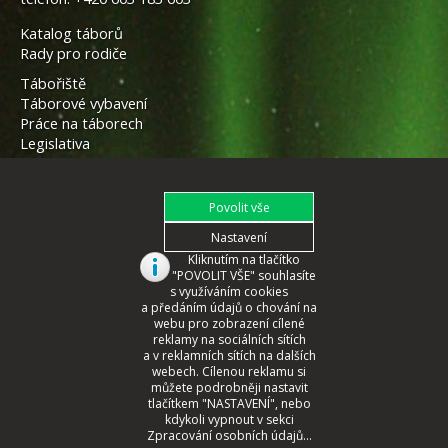
Katalog táborů
Rady pro rodiče
Tábořiště
Táborové vybavení
Práce na táborech
Legislativa
Kliknutím na tlačítko
"POVOLIT VŠE" souhlasíte
s využíváním cookies
a předáním údajů o chování na
webu pro zobrazení cílené
reklamy na sociálních sítích
a v reklamních sítích na dalších
webech. Cílenou reklamu si
můžete podrobněji nastavit
tlačítkem "NASTAVENÍ", nebo
© 2008 - 2026 České Tábory.cz
kdykoli vypnout v sekci
Zpracování osobních údajů...
webmaster
CORA
2022, www.cora.cz