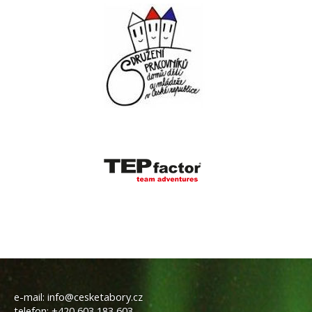
e-mail:
info@cesketabory.cz
telefon:
+420 603 183 603