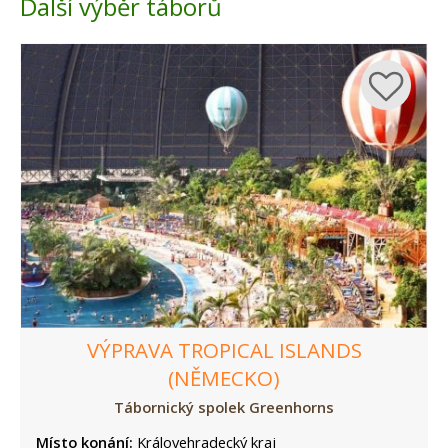
Další výběr táborů
VÝPRAVA TROPICAL ISLANDS
(NĚMECKO)
Tábornický spolek Greenhorns
Místo konání:
Královehradecký kraj