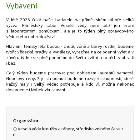
Vybavení
V létě 2026 čeká naše badatele na příměstském táboře velká
výzva. Příměstský tábor Veselé vědy není totiž jen hraní
s laboratorními pomůckami, ale je to týden plný opravdového
vědeckého dobrodružství.
Hlavními tématy léta budou - chutě, vůně a barvy rostlin, budeme
tvořit Vědecké hračky a vynálezy, vyrazíme na celodenní výlet a v
závěru týdne se plně ponoříme do Světa zvířat a to těch s obratli
i bez.
Celý týden budeme pracovat pod dohledem laureátů samotné
Nobelovy ceny. S jejich pomocí budeme rozvíjet schopnosti, které
každý malý i velký vědec potřebuje a kdo ví, možná nakonec
dostaneme i Nobelovku vlastní.
Organizátor
Veselá věda kroužky a tábory, středisko volného času z.
ú.