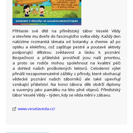
Přihlaste své dítě na příměstský tábor Veselé Vědy
a otevřete mu dveře do fascinujícího světa vědy. Každý den
nabízíme rozmanitá témata od botaniky a chemie až po
optiku a elektřinu, což zajišťuje pestré a poutavé aktivity
podporující dětskou zvědavost a lásku k poznání.
Bezpečnost a přátelské prostředí jsou naší prioritou,
a proto se rodiče mohou spolehnout na kvalitní péči
a dohled našich proškolených lektorů. Celodenní výlet
přináší nezapomenutelné zážitky z přírody, které obohacují
vědecké poznání našich táborníků ale také upevňují
vznikající přátelství. Na konci tábora děti obdrží diplomy
a suvenýry jako památku na léto plné objevů. Příměstský
tábor Veselé Vědy – týden, kdy se věda mění v zábavu.
www.veselaveda.cz/