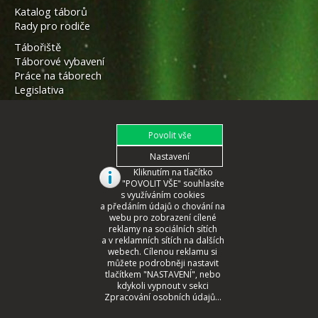
Katalog táborů
Rady pro rodiče
Tábořiště
Táborové vybavení
Práce na táborech
Legislativa
Kliknutím na tlačítko
"POVOLIT VŠE" souhlasíte
s využíváním cookies
a předáním údajů o chování na
webu pro zobrazení cílené
reklamy na sociálních sítích
a v reklamních sítích na dalších
webech. Cílenou reklamu si
můžete podrobněji nastavit
tlačítkem "NASTAVENÍ", nebo
© 2008 - 2026 České Tábory.cz
kdykoli vypnout v sekci
Zpracování osobních údajů...
webmaster
CORA
2022, www.cora.cz