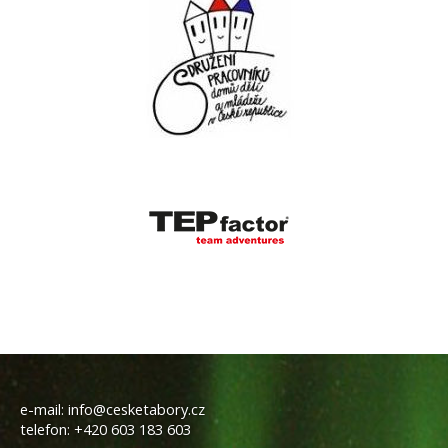
e-mail:
info@cesketabory.cz
telefon:
+420 603 183 603