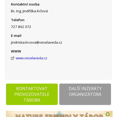
Kontaktní osoba
Bc. Ing. Jindřiška Krčová
Telefon
727 862 072
E-mail
jindriska.krcova@veselaveda.cz
WWW
www.veselaveda.cz
KONTAKTOVAT
DALŠÍ INZERÁTY
PROVOZOVATELE
ORGANIZÁTORA
TÁBORA