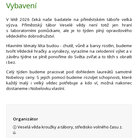
Vybavení
V létě 2026 čeká naše badatele na příměstském táboře velká
výzva. Příměstský tábor Veselé vědy není totiž jen hraní
s laboratorními pomůckami, ale je to týden plný opravdového
vědeckého dobrodružství.
Hlavními tématy léta budou - chutě, vůně a barvy rostlin, budeme
tvořit Vědecké hračky a vynálezy, vyrazíme na celodenní výlet a v
závěru týdne se plně ponoříme do Světa zvířat a to těch s obratli
i bez.
Celý týden budeme pracovat pod dohledem laureátů samotné
Nobelovy ceny. S jejich pomocí budeme rozvíjet schopnosti, které
každý malý i velký vědec potřebuje a kdo ví, možná nakonec
dostaneme i Nobelovku vlastní.
Organizátor
Veselá věda kroužky a tábory, středisko volného času z.
ú.