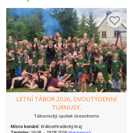
LETNÍ TÁBOR 2026, DVOUTÝDENNÍ
TURNUSY.
Tábornický spolek Greenhorns
Místo konání:
Královehradecký kraj
Termíny:
16.08. - 29.08.2026
Více turnusů