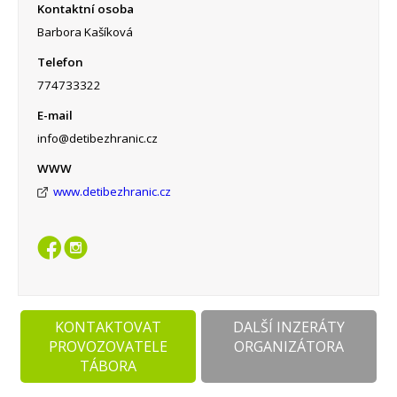
Kontaktní osoba
Barbora Kašíková
Telefon
774733322
E-mail
info@detibezhranic.cz
WWW
www.detibezhranic.cz
KONTAKTOVAT
DALŠÍ INZERÁTY
PROVOZOVATELE
ORGANIZÁTORA
TÁBORA