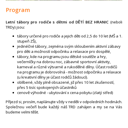
Program
Letní tábory pro rodiče s dětmi
od
DĚTÍ BEZ HRANIC
(neboli
TRDy) jsou:
tábory určené pro rodiče a jejich děti od 2,5 do 10 let (MŠ a 1.
stupeň ZŠ),
jedinéčné tábory, zejména svým skloubením aktivní zábavy
pro děti a možností odpočinku a relaxace pro dospělé,
tábory, kde na programu jsou dětské soutěže a hry,
večerníčky na dobrou noc, zábavné sportovní aktivity,
karneval a různé výtvarné a rukodělné dílny. Účast rodičů
na programu je dobrovolná - možnost odpočinku a relaxace
(u kreativní dílny je účast rodičů žádoucí).
oblíbené, vždy plně obsazené, již přes 10 let zkušeností,
přes 5 tisíc spokojených účastníků
cenově výhodné - ubytování x cena pobytu (zlatý střed)
Příjezd si, prosím, naplánujte vždy v neděli v odpoledních hodinách.
Společnou večeří bude každý náš TRD zahájen a my se na Vás
budeme velmi těšit.