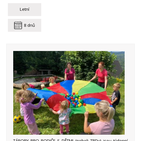
Letní
8 dnů
TÁBORY PRO RODIČE S DĚTMI (neboli TRDy) jsou týdenní