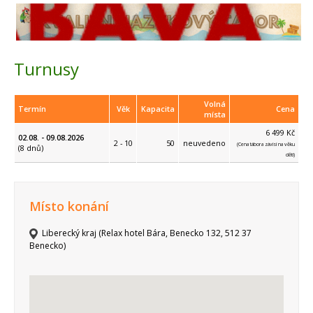
Turnusy
Volná
Termín
Věk
Kapacita
Cena
místa
6 499 Kč
02.08. - 09.08.2026
2 - 10
50
neuvedeno
(Cena tábora závisí na věku
(8 dnů)
dětí)
Místo konání
Liberecký kraj (Relax hotel Bára, Benecko 132, 512 37
Benecko)