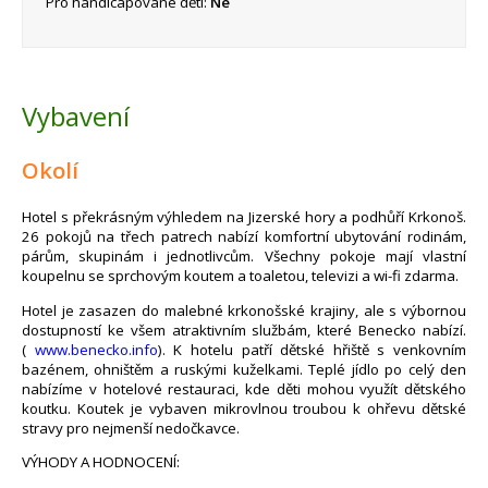
Pro handicapované děti:
Ne
Vybavení
Okolí
Hotel s překrásným výhledem na Jizerské hory a podhůří Krkonoš.
26 pokojů na třech patrech nabízí komfortní ubytování rodinám,
párům, skupinám i jednotlivcům. Všechny pokoje mají vlastní
koupelnu se sprchovým koutem a toaletou, televizi a wi-fi zdarma.
Hotel je zasazen do malebné krkonošské krajiny, ale s výbornou
dostupností ke všem atraktivním službám, které Benecko nabízí.
(
www.benecko.info
). K hotelu patří dětské hřiště s venkovním
bazénem, ohništěm a ruskými kuželkami. Teplé jídlo po celý den
nabízíme v hotelové restauraci, kde děti mohou využít dětského
koutku. Koutek je vybaven mikrovlnou troubou k ohřevu dětské
stravy pro nejmenší nedočkavce.
VÝHODY A HODNOCENÍ: