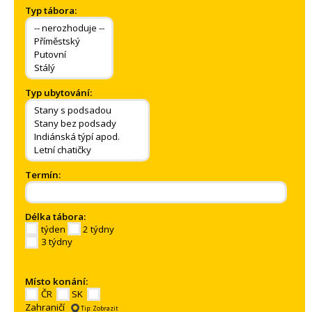
Typ tábora:
Typ ubytování:
Termín:
Délka tábora:
týden
2 týdny
3 týdny
Místo konání:
ČR
SK
Zahraničí
Tip: Zobrazit