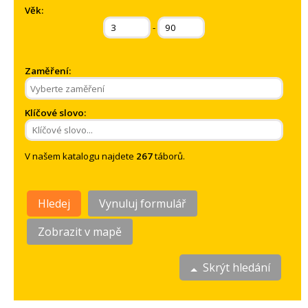
Věk:
-
Zaměření:
Klíčové slovo:
V našem katalogu najdete
267
táborů.
Hledej
Vynuluj formulář
Zobrazit v mapě
Skrýt hledání