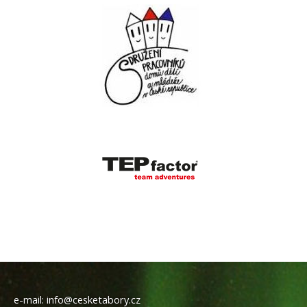
e-mail:
info@cesketabory.cz