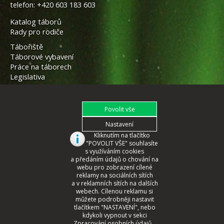
telefon:
+420 603 183 603
Katalog táborů
Rady pro rodiče
Tábořiště
Táborové vybavení
Práce na táborech
Legislativa
Kliknutím na tlačítko
"POVOLIT VŠE" souhlasíte
s využíváním cookies
a předáním údajů o chování na
webu pro zobrazení cílené
reklamy na sociálních sítích
a v reklamních sítích na dalších
webech. Cílenou reklamu si
můžete podrobněji nastavit
tlačítkem "NASTAVENÍ", nebo
© 2008 - 2026 České Tábory.cz
kdykoli vypnout v sekci
Zpracování osobních údajů...