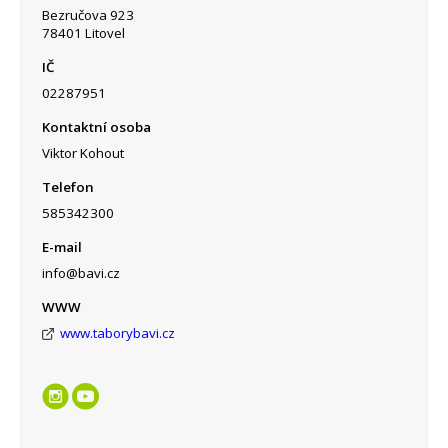
Bezručova 923
78401 Litovel
IČ
02287951
Kontaktní osoba
Viktor Kohout
Telefon
585342300
E-mail
info@bavi.cz
WWW
www.taborybavi.cz