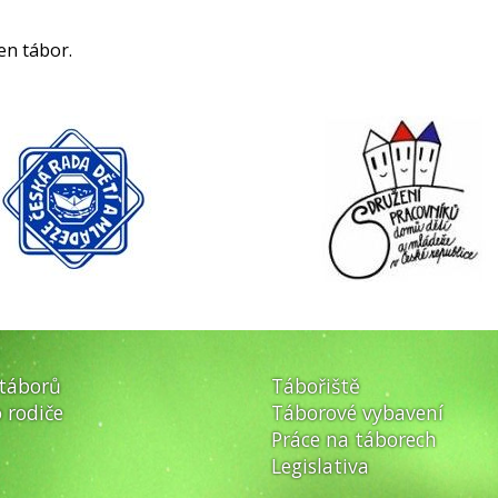
en tábor.
 táborů
Tábořiště
 rodiče
Táborové vybavení
Práce na táborech
Legislativa