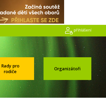
přihlášení
Rady pro
Organizátoři
rodiče