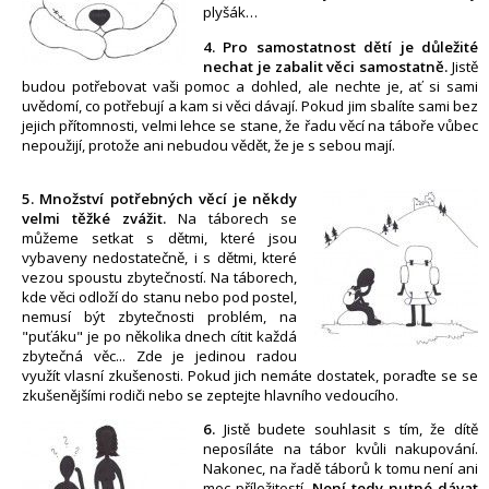
plyšák…
4. Pro samostatnost dětí je důležité
nechat je zabalit věci samostatně.
Jistě
budou potřebovat vaši pomoc a dohled, ale nechte je, ať si sami
uvědomí, co potřebují a kam si věci dávají. Pokud jim sbalíte sami bez
jejich přítomnosti, velmi lehce se stane, že řadu věcí na táboře vůbec
nepoužijí, protože ani nebudou vědět, že je s sebou mají.
5. Množství potřebných věcí je někdy
velmi těžké zvážit.
Na táborech se
můžeme setkat s dětmi, které jsou
vybaveny nedostatečně, i s dětmi, které
vezou spoustu zbytečností. Na táborech,
kde věci odloží do stanu nebo pod postel,
nemusí být zbytečnosti problém, na
"puťáku" je po několika dnech cítit každá
zbytečná věc... Zde je jedinou radou
využít vlasní zkušenosti. Pokud jich nemáte dostatek, poraďte se se
zkušenějšími rodiči nebo se zeptejte hlavního vedoucího.
6.
Jistě budete souhlasit s tím, že dítě
neposíláte na tábor kvůli nakupování.
Nakonec, na řadě táborů k tomu není ani
moc příležitostí.
Není tedy nutné dávat