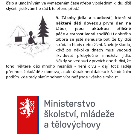
číslo a umožní vám ve vymezeném čase (třeba v poledním klidu) dítě
slyšet - jistě vám ho rád k telefonu předá.
9. Zásoby jídla a sladkostí, které si
některé děti dovezou první den na
tábor, jsou ukázkou přílišné
péče a starostlivosti rodičů.
U dobrého
tábora se jistě nemusíte bát, že by dítě
strádalo hlady nebo žízní. Navíc je škoda,
když po několika dnech musí vedoucí
likvidovat přebytečné množství jídla.
Někdy se vedoucí v prvních dnech diví, že
toho některé děti mnoho nesnědí - není divu - dají totiž raději
přednost čokoládě z domova, a tak už pak není daleko k žaludečním
potížím. Zde tedy platí mnohem více než jinde "všeho s mírou".