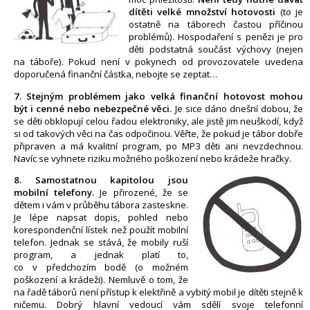
dítěti velké množství hotovosti
(to je
ostatně na táborech častou příčinou
problémů). Hospodaření s penězi je pro
děti podstatná součást výchovy (nejen
na táboře). Pokud není v pokynech od provozovatele uvedena
doporučená finanční částka, nebojte se zeptat…
7. Stejným problémem jako velká finanční hotovost mohou
být i cenné nebo nebezpečné věci.
Je sice dáno dnešní dobou, že
se děti obklopují celou řadou elektroniky, ale jistě jim neuškodí, když
si od takových věci na čas odpočinou. Věřte, že pokud je tábor dobře
připraven a má kvalitní program, po MP3 děti ani nevzdechnou.
Navíc se vyhnete riziku možného poškození nebo krádeže hračky.
8. Samostatnou kapitolou jsou
mobilní telefony.
Je přirozené, že se
dětem i vám v průběhu tábora zasteskne.
Je lépe napsat dopis, pohled nebo
korespondenční lístek než použít mobilní
telefon. Jednak se stává, že mobily ruší
program, a jednak platí to,
co v předchozím bodě (o možném
poškození a krádeži). Nemluvě o tom, že
na řadě táborů není přístup k elektřině a vybitý mobil je dítěti stejně k
ničemu. Dobrý hlavní vedoucí vám sdělí svoje telefonní