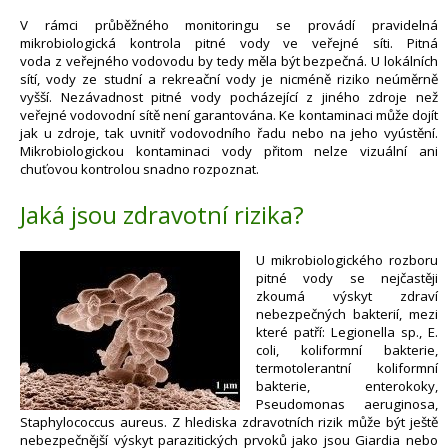
V rámci průběžného monitoringu se provádí pravidelná
mikrobiologická kontrola pitné vody ve veřejné síti. Pitná
voda z veřejného vodovodu by tedy měla být bezpečná. U lokálních
sítí, vody ze studní a rekreační vody je nicméně riziko neúměrně
vyšší. Nezávadnost pitné vody pocházející z jiného zdroje než
veřejné vodovodní sítě není garantována. Ke kontaminaci může dojít
jak u zdroje, tak uvnitř vodovodního řadu nebo na jeho vyústění.
Mikrobiologickou kontaminaci vody přitom nelze vizuální ani
chuťovou kontrolou snadno rozpoznat.
Jaká jsou zdravotní rizika?
U mikrobiologického rozboru
pitné vody se nejčastěji
zkoumá výskyt zdraví
nebezpečných bakterií, mezi
které patří: Legionella sp., E.
coli, koliformní bakterie,
termotolerantní koliformní
bakterie, enterokoky,
Pseudomonas aeruginosa,
Staphylococcus aureus. Z hlediska zdravotních rizik může být ještě
nebezpečnější výskyt parazitických prvoků jako jsou Giardia nebo