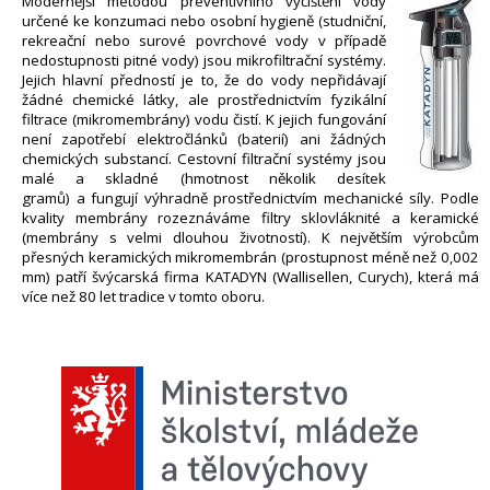
Modernější metodou preventivního vyčištění vody
určené ke konzumaci nebo osobní hygieně (studniční,
rekreační nebo surové povrchové vody v případě
nedostupnosti pitné vody) jsou mikrofiltrační systémy.
Jejich hlavní předností je to, že do vody nepřidávají
žádné chemické látky, ale prostřednictvím fyzikální
filtrace (mikromembrány) vodu čistí. K jejich fungování
není zapotřebí elektročlánků (baterií) ani žádných
chemických substancí. Cestovní filtrační systémy jsou
malé a skladné (hmotnost několik desítek
gramů) a fungují výhradně prostřednictvím mechanické síly. Podle
kvality membrány rozeznáváme filtry sklovláknité a keramické
(membrány s velmi dlouhou životností). K největším výrobcům
přesných keramických mikromembrán (prostupnost méně než 0,002
mm) patří švýcarská firma KATADYN (Wallisellen, Curych), která má
více než 80 let tradice v tomto oboru.