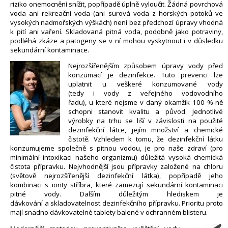
riziko onemocnění snížit, popřípadě úplně vyloučit. Žádná povrchová
voda ani rekreační voda (ani surová voda z horských potoků ve
vysokých nadmořských výškách) není bez předchozí úpravy vhodná
k pití ani vaření. Skladovaná pitná voda, podobně jako potraviny,
podléhá zkáze a patogeny se v ní mohou vyskytnout i v důsledku
sekundární kontaminace.
Nejrozšířenějším způsobem úpravy vody před
konzumací je dezinfekce. Tuto prevenci lze
uplatnit u veškeré konzumované vody
(tedy i vody z veřejného vodovodního
řadu), u které nejsme v daný okamžik 100 %-ně
schopni stanovit kvalitu a původ. Jednotlivé
výrobky na trhu se liší v závislosti na použité
dezinfekční látce, jejím množství a chemické
čistotě. Vzhledem k tomu, že dezinfekční látku
konzumujeme společně s pitnou vodou, je pro naše zdraví (pro
minimální intoxikaci našeho organizmu) důležitá vysoká chemická
čistota přípravku. Nejvhodnější jsou přípravky založené na chloru
(světově nejrozšířenější dezinfekční látka), popřípadě jeho
kombinaci s ionty stříbra, které zamezují sekundární kontaminaci
pitné vody. Dalším důležitým hlediskem je
dávkování a skladovatelnost dezinfekčního přípravku. Prioritu proto
mají snadno dávkovatelné tablety balené v ochranném blisteru.