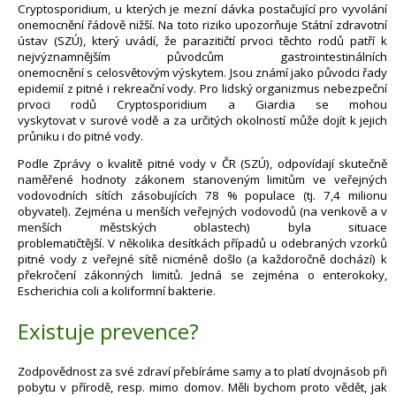
Cryptosporidium, u kterých je mezní dávka postačující pro vyvolání
onemocnění řádově nižší. Na toto riziko upozorňuje Státní zdravotní
ústav (SZÚ), který uvádí, že parazitičtí prvoci těchto rodů patří k
nejvýznamnějším původcům gastrointestinálních
onemocnění s celosvětovým výskytem. Jsou známí jako původci řady
epidemií z pitné i rekreační vody. Pro lidský organizmus nebezpeční
prvoci rodů Cryptosporidium a Giardia se mohou
vyskytovat v surové vodě a za určitých okolností může dojít k jejich
průniku i do pitné vody.
Podle Zprávy o kvalitě pitné vody v ČR (SZÚ), odpovídají skutečně
naměřené hodnoty zákonem stanoveným limitům ve veřejných
vodovodních sítích zásobujících 78 % populace (tj. 7,4 milionu
obyvatel). Zejména u menších veřejných vodovodů (na venkově a v
menších městských oblastech) byla situace
problematičtější. V několika desítkách případů u odebraných vzorků
pitné vody z veřejné sítě nicméně došlo (a každoročně dochází) k
překročení zákonných limitů. Jedná se zejména o enterokoky,
Escherichia coli a koliformní bakterie.
Existuje prevence?
Zodpovědnost za své zdraví přebíráme samy a to platí dvojnásob při
pobytu v přírodě, resp. mimo domov. Měli bychom proto vědět, jak