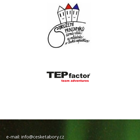
e-mail:
info@cesketabory.cz