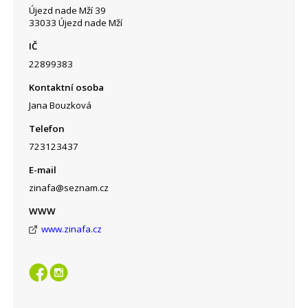
Újezd nade Mží 39
33033 Újezd nade Mží
IČ
22899383
Kontaktní osoba
Jana Bouzková
Telefon
723123437
E-mail
zinafa@seznam.cz
WWW
www.zinafa.cz