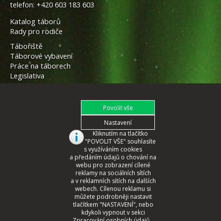
telefon:
+420 603 183 603
Katalog táborů
Rady pro rodiče
Tábořiště
Táborové vybavení
Práce na táborech
Legislativa
Kliknutím na tlačítko
"POVOLIT VŠE" souhlasíte
s využíváním cookies
a předáním údajů o chování na
webu pro zobrazení cílené
reklamy na sociálních sítích
a v reklamních sítích na dalších
webech. Cílenou reklamu si
můžete podrobněji nastavit
tlačítkem "NASTAVENÍ", nebo
© 2008 - 2026 České Tábory.cz
kdykoli vypnout v sekci
Zpracování osobních údajů...