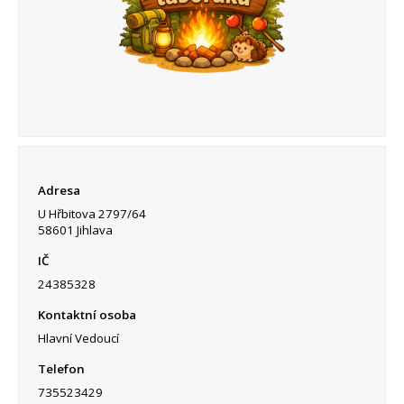
Adresa
U Hřbitova 2797/64
58601 Jihlava
IČ
24385328
Kontaktní osoba
Hlavní Vedoucí
Telefon
735523429