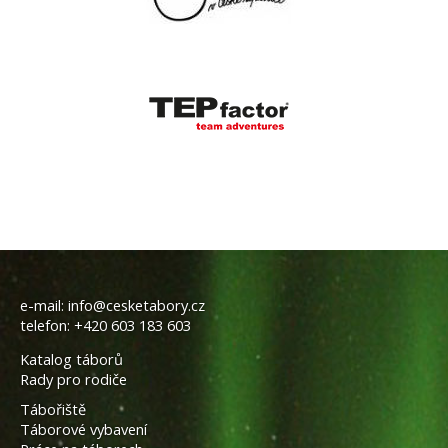
e-mail:
info@cesketabory.cz
telefon:
+420 603 183 603
Katalog táborů
Rady pro rodiče
Tábořiště
Táborové vybavení