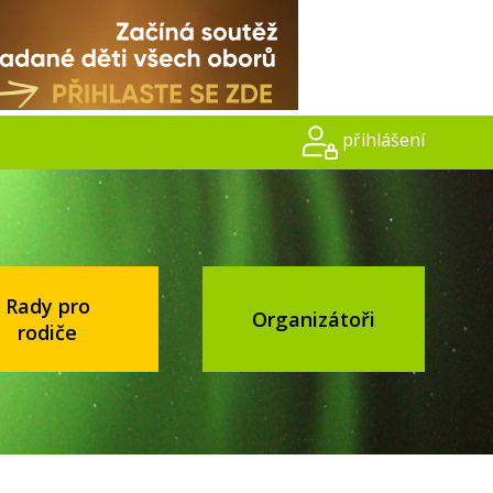
přihlášení
Rady pro
Organizátoři
rodiče