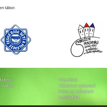
en tábor.
 táborů
Tábořiště
 rodiče
Táborové vybavení
Práce na táborech
Legislativa