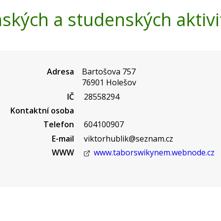
nských a studenských aktivi
Adresa
Bartošova 757
76901 Holešov
IČ
28558294
Kontaktní osoba
Telefon
604100907
E-mail
viktorhublik@seznam.cz
WWW
www.taborswikynem.webnode.cz