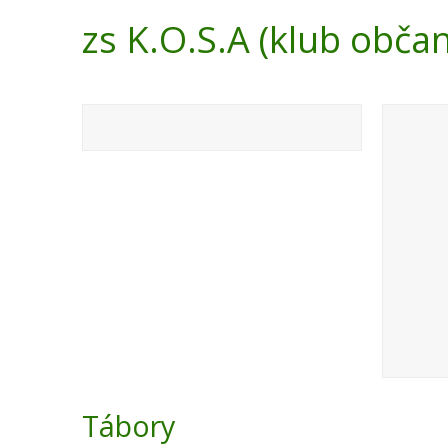
zs K.O.S.A (klub obča
Tábory