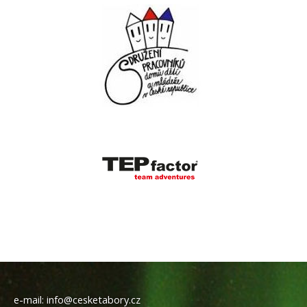
e-mail:
info@cesketabory.cz