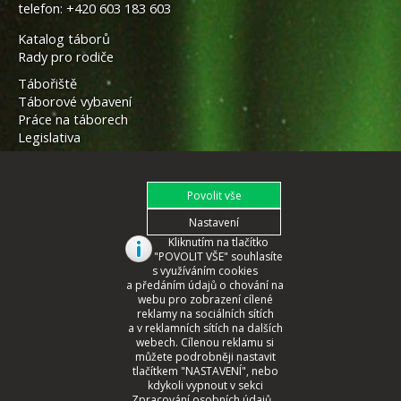
telefon:
+420 603 183 603
Katalog táborů
Rady pro rodiče
Tábořiště
Táborové vybavení
Práce na táborech
Legislativa
Kliknutím na tlačítko
"POVOLIT VŠE" souhlasíte
s využíváním cookies
a předáním údajů o chování na
webu pro zobrazení cílené
reklamy na sociálních sítích
a v reklamních sítích na dalších
webech. Cílenou reklamu si
můžete podrobněji nastavit
tlačítkem "NASTAVENÍ", nebo
© 2008 - 2026 České Tábory.cz
kdykoli vypnout v sekci
Zpracování osobních údajů...