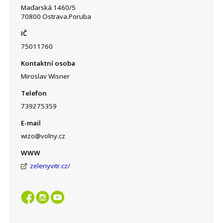
Maďarská 1460/5
70800 Ostrava.Poruba
IČ
75011760
Kontaktní osoba
Miroslav Wisner
Telefon
739275359
E-mail
wizo@volny.cz
WWW
zelenyvitr.cz/