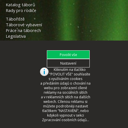
Katalog táborů
Rady pro rodiče
Tábořiště
Táborové vybavení
Práce na táborech
Legislativa
Kliknutím na tlačítko
"POVOLIT VŠE" souhlasíte
s využíváním cookies
a předáním údajů o chování na
webu pro zobrazení cílené
reklamy na sociálních sítích
a v reklamních sítích na dalších
webech. Cílenou reklamu si
můžete podrobněji nastavit
tlačítkem "NASTAVENÍ", nebo
© 2008 - 2026 České Tábory.cz
kdykoli vypnout v sekci
Zpracování osobních údajů...
webmaster
CORA
2022, www.cora.cz