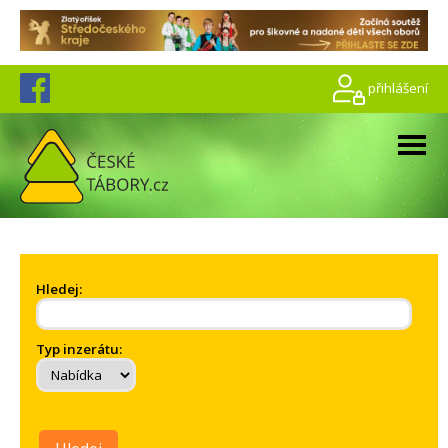
přihlášení
Hledej:
Typ inzerátu: