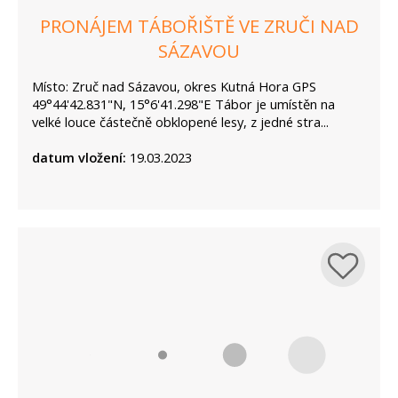
PRONÁJEM TÁBOŘIŠTĚ VE ZRUČI NAD
SÁZAVOU
Místo: Zruč nad Sázavou, okres Kutná Hora GPS
49°44'42.831"N, 15°6'41.298"E Tábor je umístěn na
velké louce částečně obklopené lesy, z jedné stra...
datum vložení:
19.03.2023