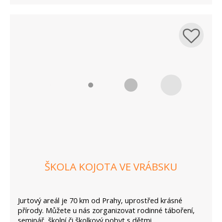
ŠKOLA KOJOTA VE VRÁBSKU
Jurtový areál je 70 km od Prahy, uprostřed krásné
přírody. Můžete u nás zorganizovat rodinné táboření,
seminář, školní či školkový pobyt s dětmi....