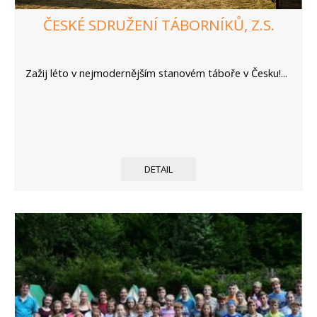
ČESKÉ SDRUŽENÍ TÁBORNÍKŮ, Z.S.
Zažij léto v nejmodernějším stanovém táboře v Česku!...
DETAIL