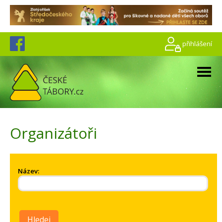
přihlášení
Organizátoři
Název:
Hledej