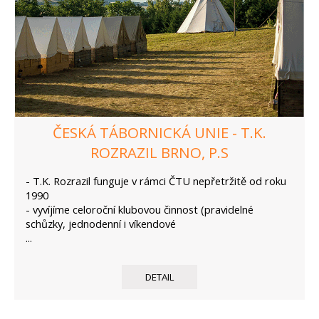
ČESKÁ TÁBORNICKÁ UNIE - T.K.
ROZRAZIL BRNO, P.S
- T.K. Rozrazil funguje v rámci ČTU nepřetržitě od roku
1990
- vyvíjíme celoroční klubovou činnost (pravidelné
schůzky, jednodenní i víkendové
...
DETAIL