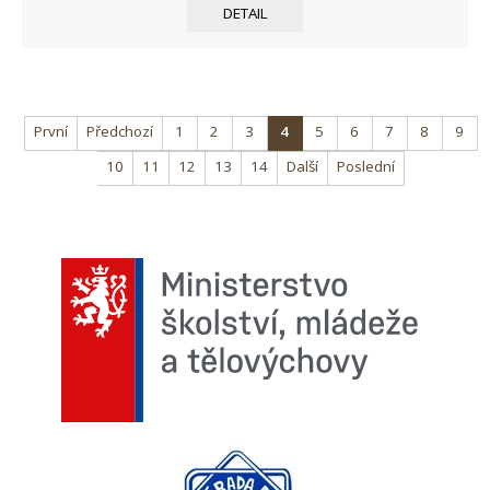
DETAIL
První
Předchozí
1
2
3
4
5
6
7
8
9
10
11
12
13
14
Další
Poslední