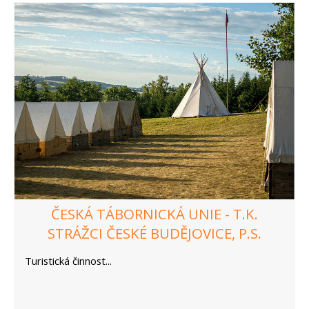
ČESKÁ TÁBORNICKÁ UNIE - T.K.
STRÁŽCI ČESKÉ BUDĚJOVICE, P.S.
Turistická činnost...