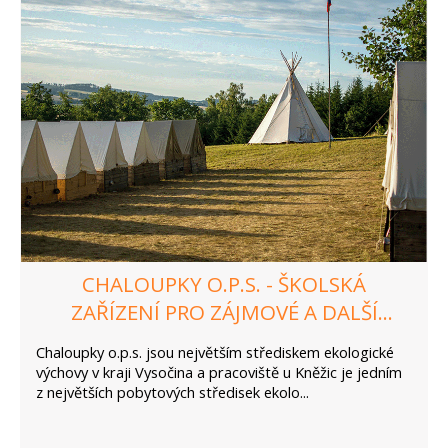
CHALOUPKY O.P.S. - ŠKOLSKÁ
ZAŘÍZENÍ PRO ZÁJMOVÉ A DALŠÍ
VZDĚLÁVÁNÍ
Chaloupky o.p.s. jsou největším střediskem ekologické
výchovy v kraji Vysočina a pracoviště u Kněžic je jedním
z největších pobytových středisek ekolo...