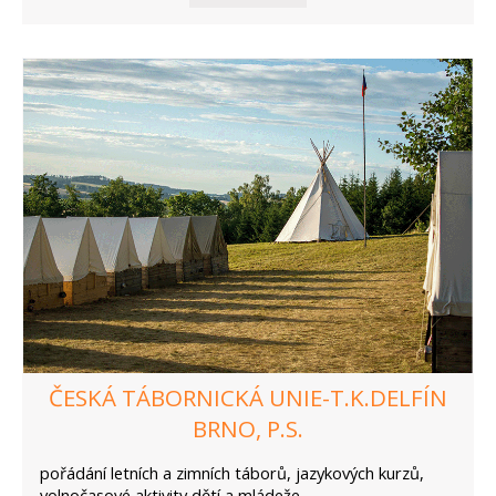
ČESKÁ TÁBORNICKÁ UNIE-T.K.DELFÍN
BRNO, P.S.
pořádání letních a zimních táborů, jazykových kurzů,
volnočasové aktivity dětí a mládeže...