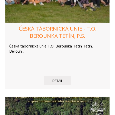
ČESKÁ TÁBORNICKÁ UNIE - T.O.
BEROUNKA TETÍN, P.S.
Česká tábornická unie T.O. Berounka Tetín Tetín,
Beroun...
DETAIL